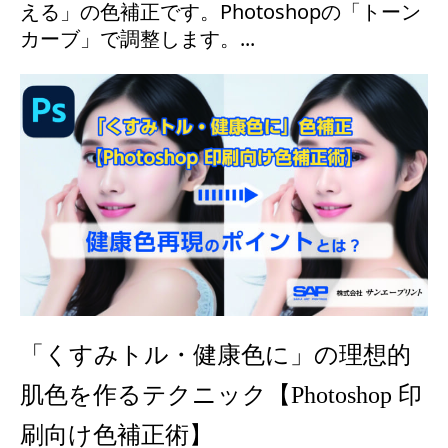
える」の色補正です。Photoshopの「トーン
カーブ」で調整します。...
「くすみトル・健康色に」の理想的
肌色を作るテクニック【Photoshop 印
刷向け色補正術】