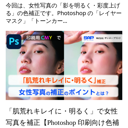
今回は、女性写真の「影を明るく・彩度上げ
る」の色補正です。Photoshop の「レイヤー
マスク」「トーンカー...
「肌荒れキレイに・明るく」で女性
写真を補正【Photoshop 印刷向け色補