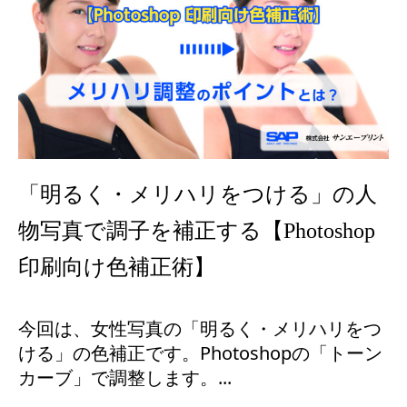
「明るく・メリハリをつける」の人
物写真で調子を補正する【Photoshop
印刷向け色補正術】
今回は、女性写真の「明るく・メリハリをつ
ける」の色補正です。Photoshopの「トーン
カーブ」で調整します。...