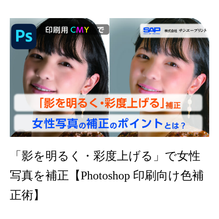
「影を明るく・彩度上げる」で女性
写真を補正【Photoshop 印刷向け色補
正術】