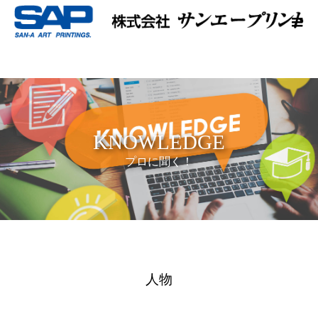
KNOWLEDGE
プロに聞く！
人物