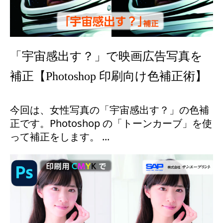
「宇宙感出す？」で映画広告写真を
補正【Photoshop 印刷向け色補正術】
今回は、女性写真の「宇宙感出す？」の色補
正です。Photoshop の「トーンカーブ」を使
って補正をします。 ...