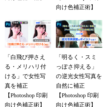
向け色補正術】
「白飛び押さえ
「明るく・スミ
る・メリハリ付
っぽさ抑える」
ける」で女性写
の逆光女性写真を
真を補正
自然に補正
【Photoshop 印刷
【Photoshop 印刷
向け色補正術】
向け色補正術】