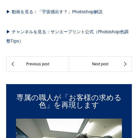
▶ 動画を見る：「宇宙感出す？」Photoshop解説
▶ チャンネルを見る：サンエープリント公式（Photoshop色調
整Tips）
専属の職人が「お客様の求める
色」を再現します