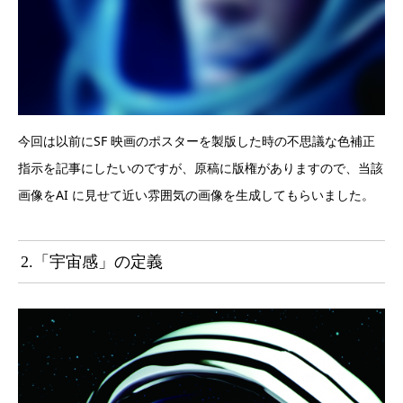
今回は以前にSF 映画のポスターを製版した時の不思議な色補正
指示を記事にしたいのですが、原稿に版権がありますので、当該
画像をAI に見せて近い雰囲気の画像を生成してもらいました。
2.「宇宙感」の定義