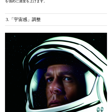
を強めに濃度を上げます。
3.「宇宙感」調整