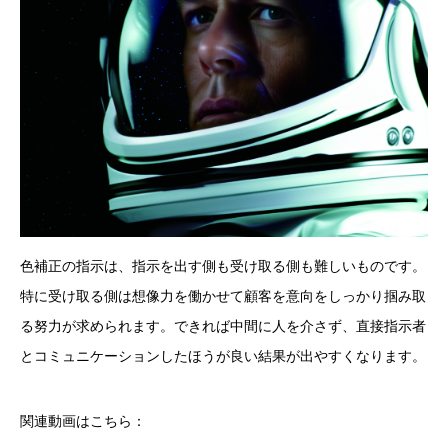
色補正の指示は、指示を出す側も受け取る側も難しいものです。
特に受け取る側は想像力を働かせて顧客を意向をしっかり掴み取
る努力が求められます。できれば中間に人を介さず、直接指示者
とコミュニケーションしたほうが良い結果が出やすくなります。
関連動画はこちら：