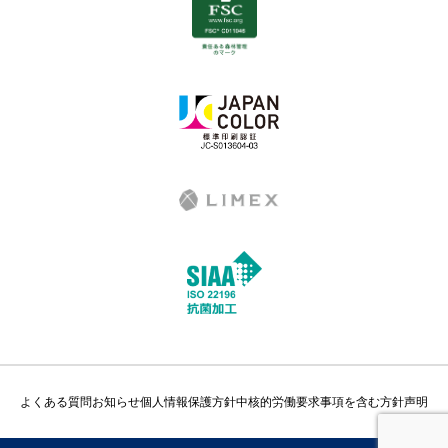
よくある質問
お知らせ
個人情報保護方針
中核的労働要求事項を含む方針声明